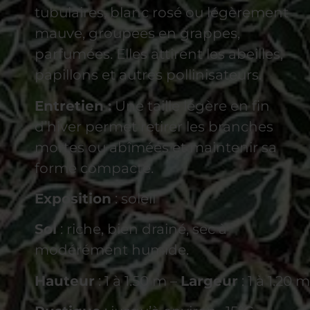
tubulaires, blanc rosé ou légèrement
mauve, groupées en grappes,
parfumées. Elles attirent les abeilles,
papillons et autres pollinisateurs.
Entretien :
Une taille légère en fin
d’hiver permet retirer les branches
mortes ou abîmées et maintenir sa
forme compacte.
Exposition
: soleil
Sol
: riche, bien drainé, sec à
modérément humide.
Hauteur
: 1 à 1.50 m –
Largeur
: 1 à 1.20 m