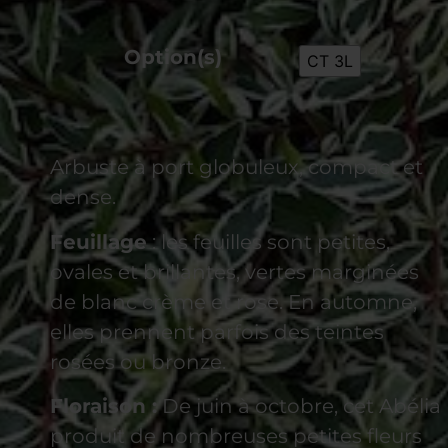
Option(s)
CT 3L
Arbuste à port globuleux, compact et
dense.
Feuillage
: les feuilles sont petites,
ovales et brillantes, vertes marginées
de blanc crème et rose. En automne,
elles prennent parfois des teintes
rosées ou bronze.
Floraison :
De juin à octobre, cet Abélia
produit de nombreuses petites fleurs