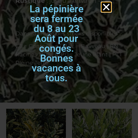
Rustique
: jusqu’à environ -15°C.
La pépinière
sera fermée
du 8 au 23
Dans la limite des stocks disponibles*
Août pour
congés.
CT = Conteneur | BAL = Baliveau | RN =
Racines Nues | JPL = Jeune Plant | PLT =
Bonnes
Pleine Terre
vacances à
tous.