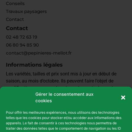
Conseils
Travaux paysagers
Contact
Contact
02 48 72 63 19
06 80 94 85 90
contact@pepinieres-mellot.fr
Informations légales
Les variétés, tailles et prix sont mis à jour en début de
saison, au mois d’octobre. Ils peuvent faire l’objet de
modifications en cours de saison si nos stocks sont
Gérer le consentement aux
épuisés et que sommes obligés de nous réapprovisionner.
cookies
Il est préférable de demander un devis pour confirmer les
prix
Pour offrir les meilleures expériences, nous utilisons des technologies
telles que les cookies pour stocker et/ou accéder aux informations des
Mentions Légales et Confidentialité
appareils. Le fait de consentir à ces technologies nous permettra de
traiter des données telles que le comportement de navigation ou les ID
Conditions générales de vente