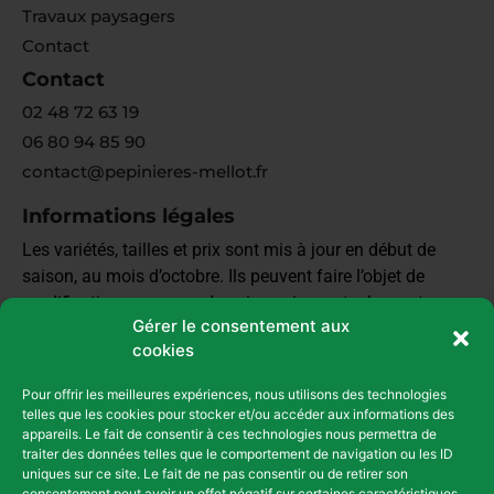
Travaux paysagers
Contact
Contact
02 48 72 63 19
06 80 94 85 90
contact@pepinieres-mellot.fr
Informations légales
Les variétés, tailles et prix sont mis à jour en début de
saison, au mois d’octobre. Ils peuvent faire l’objet de
modifications en cours de saison si nos stocks sont
Gérer le consentement aux
épuisés et que sommes obligés de nous réapprovisionner.
cookies
Il est préférable de demander un devis pour confirmer les
prix
Pour offrir les meilleures expériences, nous utilisons des technologies
telles que les cookies pour stocker et/ou accéder aux informations des
Mentions Légales et Confidentialité
appareils. Le fait de consentir à ces technologies nous permettra de
traiter des données telles que le comportement de navigation ou les ID
Conditions générales de vente
uniques sur ce site. Le fait de ne pas consentir ou de retirer son
consentement peut avoir un effet négatif sur certaines caractéristiques