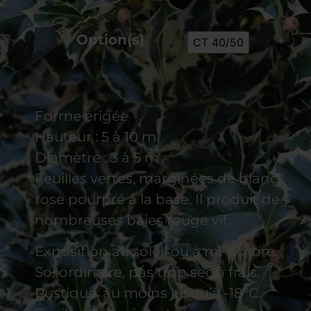
Option(s)
CT 40/50
Forme érigée
Hauteur : 5 à 10 m
Diamètre : 3 à 5 m
Feuilles vertes, marginées de blanc,
rose pourpré à la base. Il produit de
nombreuses baies rouge vif.
Exposition au soleil ou à mi-ombre.
Sol ordinaire, pas trop sec à frais.
Rustique, au moins jusqu’à -18°C.