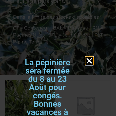
Feuillage persistant.
Dans la limite des stocks disponibles*
CT = Conteneur | BAL = Baliveau | RN =
Racines Nues | JPL = Jeune Plant | PLT =
Pleine Terre
La pépinière
sera fermée
du 8 au 23
Août pour
congés.
Bonnes
vacances à