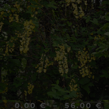
0.00
€
–
56.00
€