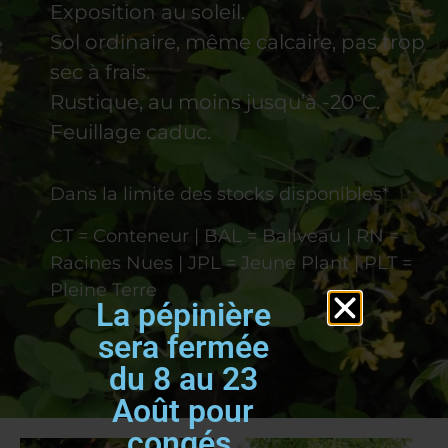
Exposition au soleil.
Sol ordinaire, même calcaire, pas trop
sec à frais.
Rustique, au moins jusqu’à -20°C.
Feuillage caduc.
Dans la limite des stocks disponibles*
CT = Conteneur | BAL = Baliveau | RN =
Racines Nues | JPL = Jeune Plant | PLT =
Pleine Terre
La pépinière
sera fermée
du 8 au 23
Août pour
congés.