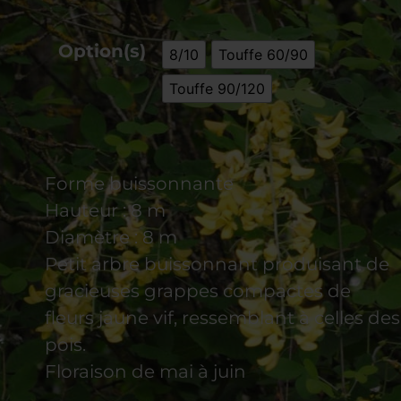
Option(s)
8/10
Touffe 60/90
Touffe 90/120
Forme buissonnante
Hauteur : 8 m
Diamètre : 8 m
Petit arbre buissonnant produisant de
gracieuses grappes compactes de
fleurs jaune vif, ressemblant à celles des
pois.
Floraison de mai à juin