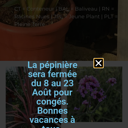
CT = Conteneur | BAL = Baliveau | RN =
Racines Nues | JPL = Jeune Plant | PLT =
Pleine Terre
La pépinière
sera fermée
du 8 au 23
Août pour
congés.
Bonnes
vacances à