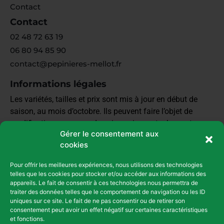
Contact
Contact
02 48 72 63 19
06 80 94 85 90
contact@pepinieres-mellot.fr
Informations légales
Les variétés, tailles et prix sont mis à jour en début de
saison, au mois d’octobre. Ils peuvent faire l’objet de
modifications en cours de saison si nos stocks sont
Gérer le consentement aux
épuisés et que sommes obligés de nous réapprovisionner.
cookies
Il est préférable de demander un devis pour confirmer les
prix
Pour offrir les meilleures expériences, nous utilisons des technologies
telles que les cookies pour stocker et/ou accéder aux informations des
Mentions Légales et Confidentialité
appareils. Le fait de consentir à ces technologies nous permettra de
traiter des données telles que le comportement de navigation ou les ID
Conditions générales de vente
uniques sur ce site. Le fait de ne pas consentir ou de retirer son
Infos
consentement peut avoir un effet négatif sur certaines caractéristiques
et fonctions.