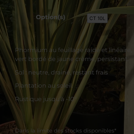
Option(s)
CT 10L
Phormium au feuillage raide et linéaire,
vert bordé de jaune crème, persistant.
Sol : neutre, drainé, restant frais
Plantation au soleil.
Rustique jusqu’à -10°
Dans la limite des stocks disponibles*