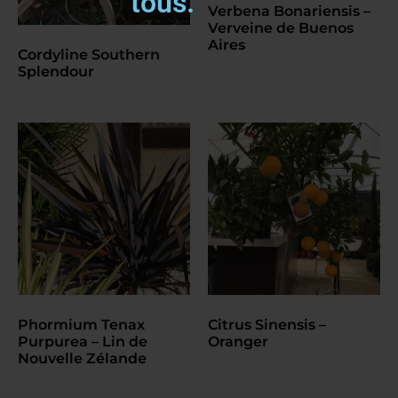
tous.
Verbena Bonariensis –
Verveine de Buenos
Aires
Cordyline Southern
Splendour
Phormium Tenax
Citrus Sinensis –
Purpurea – Lin de
Oranger
Nouvelle Zélande